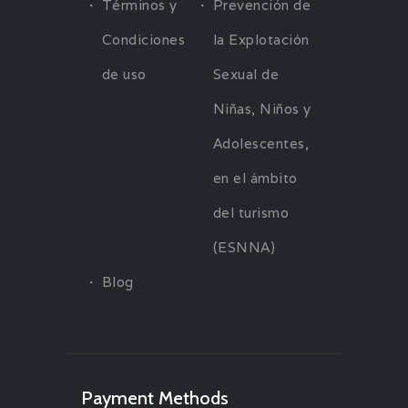
Términos y
Prevención de
es un lugar hermoso y
Condiciones
la Explotación
único, así que relájate,
de uso
Sexual de
disfruta del paisaje y la
Niñas, Niños y
cultura, y aprovecha al
máximo tu visita.
Adolescentes,
en el ámbito
del turismo
(ESNNA)
Blog
Payment Methods