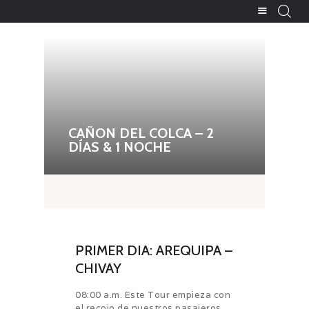
INCA TRAIL INFORMATION
Travel Agency
INICIO
SOBRE NOSOTROS
CAÑON DEL COLCA – 2
TOURS Y PAQUETES
DÍAS & 1 NOCHE
CONTÁCTANOS
BLOG
PRIMER DIA: AREQUIPA –
CHIVAY
08:00 a.m. Este Tour empieza con
el recojo de nuestros pasajeros