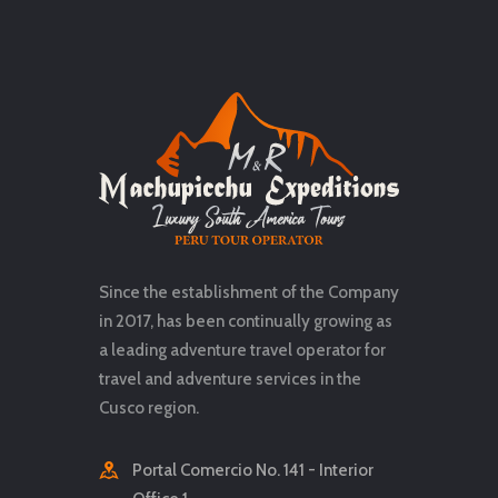
ambiente. Evita contaminar
y compra artesanías
locales para apoyar a la
comunidad.
Consideraciones adicionales:
Efectivo:
Aunque algunos
establecimientos aceptan
tarjetas, es recomendable
Since the establishment of the Company
in 2017, has been continually growing as
llevar efectivo en soles
a leading adventure travel operator for
para gastos menores y
travel and adventure services in the
para pagar el boleto
Cusco region.
turístico del Colca.
Portal Comercio No. 141 - Interior
Idioma:
Si no hablas