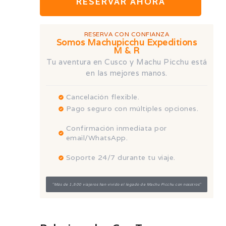
RESERVAR AHORA
Machupicchu
Expeditions
RESERVA CON CONFIANZA
Somos Machupicchu Expeditions
M & R
Alojamiento y
Tu aventura en Cusco y Machu Picchu está
en las mejores manos.
transporte:
Reserva con
anticipación,
Cancelación flexible.
Pago seguro con múltiples opciones.
especialmente en
temporada alta, y
Confirmación inmediata por
email/WhatsApp.
considera tours que
Soporte 24/7 durante tu viaje.
ofrezcan transporte desde
y hacia Arequipa, o que te
"Más de 1,500 viajeros han vivido el legado de Machu Picchu con nosotros"
permitan continuar hacia
Puno.
Clima:
El clima en el Colca