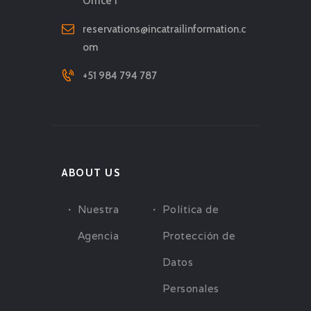
Office 1
español, considera
contratar un guía bilingüe,
reservations@incatrailinformation.c
om
ya que no todos los
pobladores hablan inglés.
+51 984 794 787
Seguridad:
Infórmate sobre
las rutas de senderismo y
sigue las indicaciones de
tu guía. No te aventures
ABOUT US
solo en áreas
Nuestra
Política de
desconocidas,
especialmente si no tienes
Agencia
Protección de
experiencia en caminatas
Datos
de montaña.
Personales
Disfruta:
El Cañón del Colca